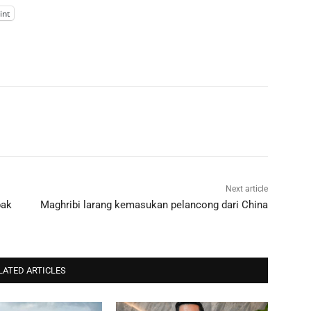
int
Next article
bak
Maghribi larang kemasukan pelancong dari China
LATED ARTICLES