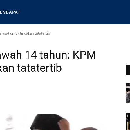
ENDAPAT
asat untuk tindakan tatatertib
awah 14 tahun: KPM
kan tatatertib