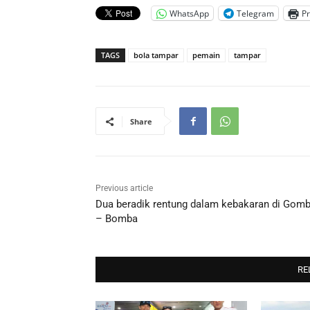
WhatsApp
Telegram
Pr
TAGS
bola tampar
pemain
tampar
Share
Previous article
Dua beradik rentung dalam kebakaran di Gom
– Bomba
RE