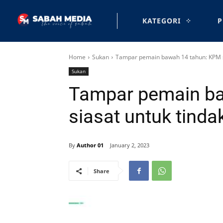
KATEGORI
P
Home
Sukan
Tampar pemain bawah 14 tahun: KPM si
Sukan
Tampar pemain b
siasat untuk tinda
By
Author 01
January 2, 2023
Share