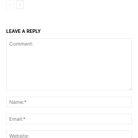
LEAVE A REPLY
Comment:
Na
Ema
Web