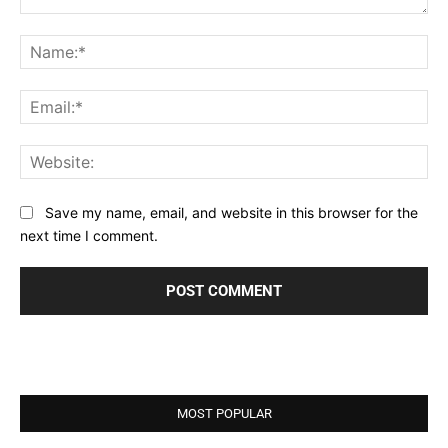
Comment:
Na
Ema
Web
Save my name, email, and website in this browser for the
next time I comment.
MOST POPULAR