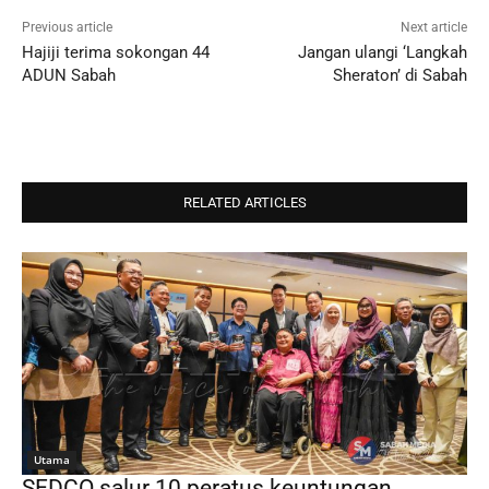
Previous article
Next article
Hajiji terima sokongan 44
Jangan ulangi ‘Langkah
ADUN Sabah
Sheraton’ di Sabah
RELATED ARTICLES
Utama
SEDCO salur 10 peratus keuntungan