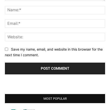
Comment:
Na
Ema
Web
Save my name, email, and website in this browser for the
next time I comment.
MOST POPULAR