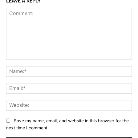
LEAVE A REPLY
Comment:
Na
Ema
Web
Save my name, email, and website in this browser for the
next time I comment.