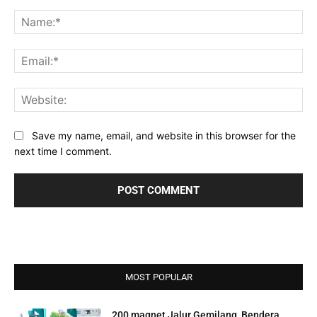
Comment:
Na
Ema
Web
Save my name, email, and website in this browser for the
next time I comment.
MOST POPULAR
200 magnet Jalur Gemilang, Bendera