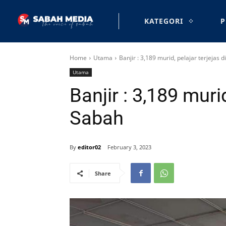
KATEGORI
P
Home
Utama
Banjir : 3,189 murid, pelajar terjejas 
Utama
Banjir : 3,189 murid
Sabah
By
editor02
February 3, 2023
Share