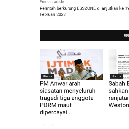
Previous article
Perintah berkurung ESSZONE dilanjutkan ke 1
Februari 2023
RE
Utama
Utama
PM Anwar arah
Sabah E
siasatan menyeluruh
sahkan
tragedi tiga anggota
renjatan
PDRM maut
Weston,
dipercayai...