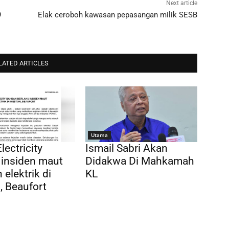
Next article
9
Elak ceroboh kawasan pepasangan milik SESB
LATED ARTICLES
Utama
lectricity
Ismail Sabri Akan
 insiden maut
Didakwa Di Mahkamah
 elektrik di
KL
 Beaufort