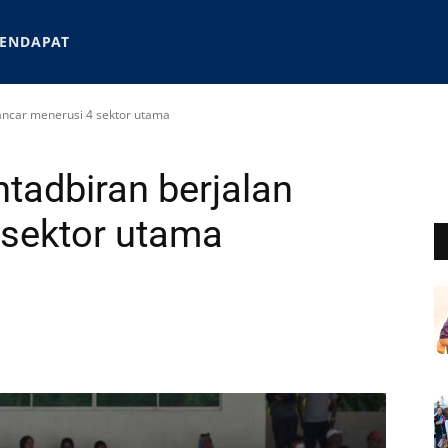
ENDAPAT
ancar menerusi 4 sektor utama
tadbiran berjalan
 sektor utama