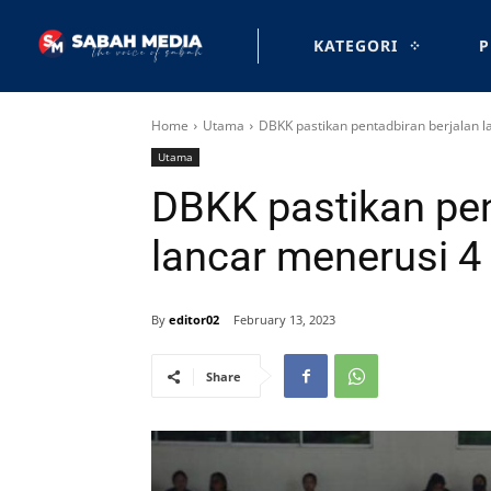
KATEGORI
P
Home
Utama
DBKK pastikan pentadbiran berjalan l
Utama
DBKK pastikan pen
lancar menerusi 4
By
editor02
February 13, 2023
Share