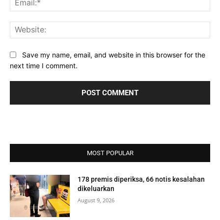
Web
Save my name, email, and website in this browser for the
next time I comment.
MOST POPULAR
178 premis diperiksa, 66 notis kesalahan
dikeluarkan
August 9, 2026