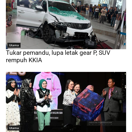
Utama
Tukar pemandu, lupa letak gear P, SUV
rempuh KKIA
Utama