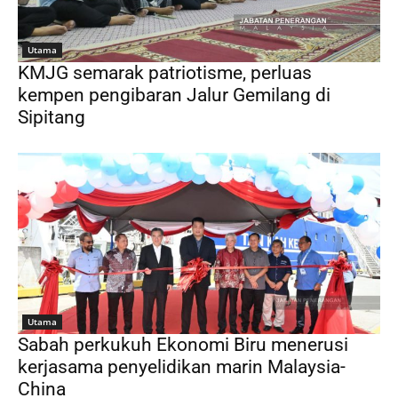
Utama
KMJG semarak patriotisme, perluas
kempen pengibaran Jalur Gemilang di
Sipitang
Utama
Sabah perkukuh Ekonomi Biru menerusi
kerjasama penyelidikan marin Malaysia-
China