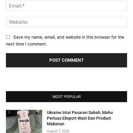
Ema
Web
Save my name, email, and website in this browser for the
next time I comment.
MOST POPULAR
Ukraine Intai Pasaran Sabah, Mahu
Perluas Eksport Wain Dan Product
Makanan
August 7, 2026