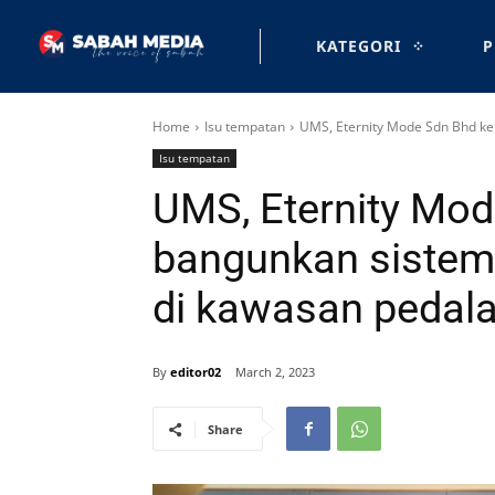
KATEGORI
P
Home
Isu tempatan
UMS, Eternity Mode Sdn Bhd ker
Isu tempatan
UMS, Eternity Mo
bangunkan sistem 
di kawasan peda
By
editor02
March 2, 2023
Share