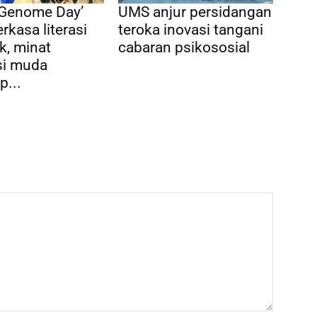
 Genome Day’
UMS anjur persidangan
rkasa literasi
teroka inovasi tangani
k, minat
cabaran psikososial
si muda
p...