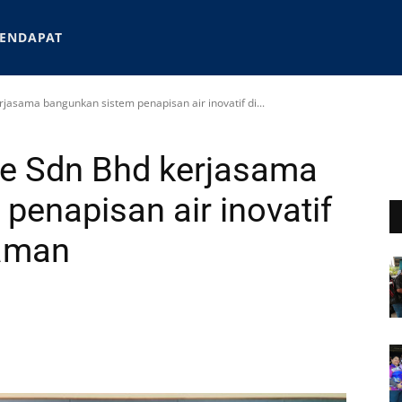
ENDAPAT
jasama bangunkan sistem penapisan air inovatif di...
de Sdn Bhd kerjasama
penapisan air inovatif
laman