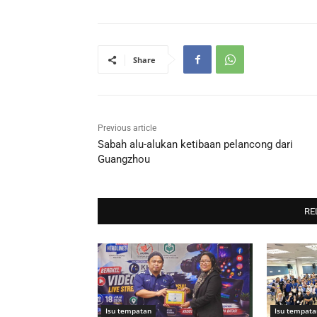
Share
Previous article
Sabah alu-alukan ketibaan pelancong dari
Guangzhou
RE
Isu tempatan
Isu tempata