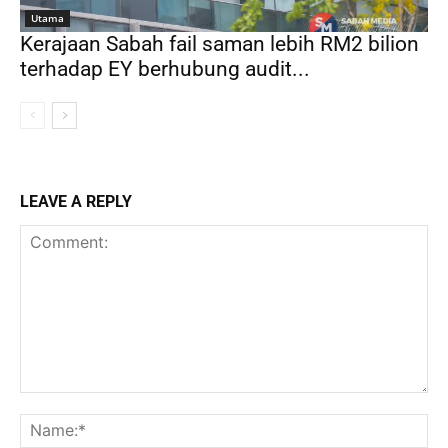
Utama
Kerajaan Sabah fail saman lebih RM2 bilion
terhadap EY berhubung audit...
LEAVE A REPLY
Comment:
Na