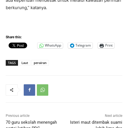
ada keperluan mendesak untuk melalui kawasan perintah
berkurung,” katanya.
Share this:
WhatsApp
Telegram
Print
TAGS
Laut
perairan
Previous article
Next article
70 guru sekolah menengah
Isteri maut ditembak suami