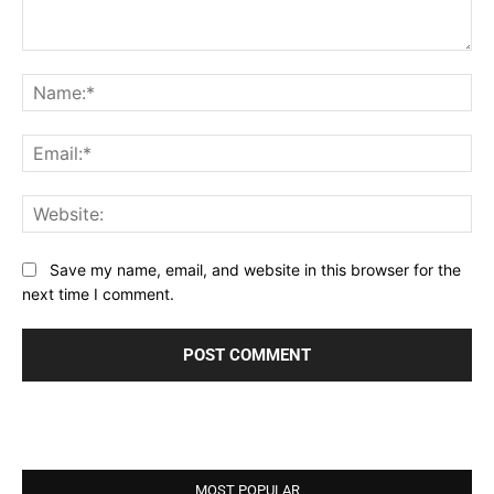
Comment:
Na
Ema
Web
Save my name, email, and website in this browser for the
next time I comment.
MOST POPULAR