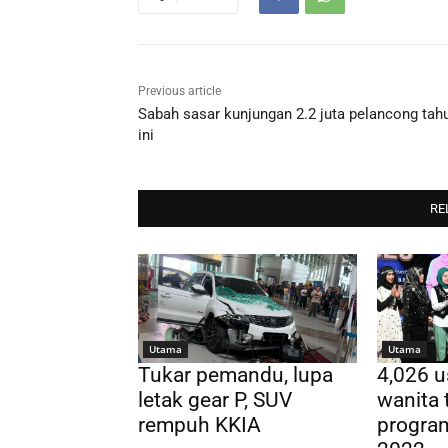
Previous article
Sabah sasar kunjungan 2.2 juta pelancong tah
ini
RE
Utama
Utama
Tukar pemandu, lupa
4,026 
letak gear P, SUV
wanita 
rempuh KKIA
progra