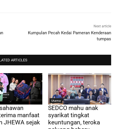
Next article
un
Kumpulan Pecah Kedai Pameran Kenderaan
tumpas
LATED ARTICLES
Utama
usahawan
SEDCO mahu anak
terima manfaat
syarikat tingkat
m JHEWA sejak
keuntungan, teroka