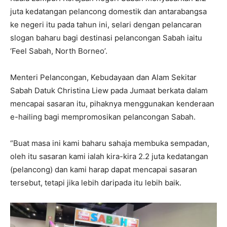
juta kedatangan pelancong domestik dan antarabangsa
ke negeri itu pada tahun ini, selari dengan pelancaran
slogan baharu bagi destinasi pelancongan Sabah iaitu
‘Feel Sabah, North Borneo’.
Menteri Pelancongan, Kebudayaan dan Alam Sekitar
Sabah Datuk Christina Liew pada Jumaat berkata dalam
mencapai sasaran itu, pihaknya menggunakan kenderaan
e-hailing bagi mempromosikan pelancongan Sabah.
“Buat masa ini kami baharu sahaja membuka sempadan,
oleh itu sasaran kami ialah kira-kira 2.2 juta kedatangan
(pelancong) dan kami harap dapat mencapai sasaran
tersebut, tetapi jika lebih daripada itu lebih baik.