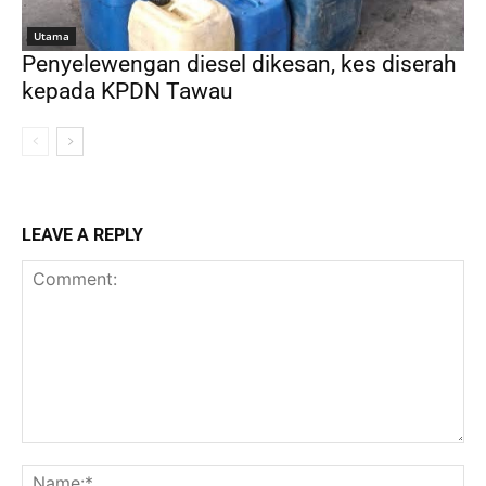
Utama
Penyelewengan diesel dikesan, kes diserah
kepada KPDN Tawau
LEAVE A REPLY
Comment:
Na