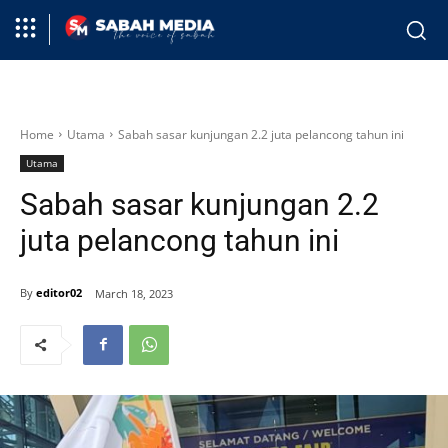
Home
Utama
Sabah sasar kunjungan 2.2 juta pelancong tahun ini
Utama
Sabah sasar kunjungan 2.2
juta pelancong tahun ini
By
editor02
March 18, 2023