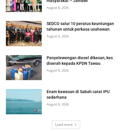
masyarakat – Jamawi
August 8, 2026
SEDCO salur 10 peratus keuntungan
tahunan untuk perkasa usahawan
August 8, 2026
Penyelewengan diesel dikesan, kes
diserah kepada KPDN Tawau
August 8, 2026
Enam kawasan di Sabah catat IPU
sederhana
August 8, 2026
Load more