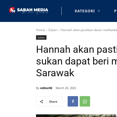
KATEGORI
P
Home
Sukan
Hannah akan pastikan dasar melibatk
Sukan
Hannah akan past
sukan dapat beri 
Sarawak
By
editor02
March 20, 2023
Share