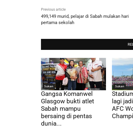
Previous article
499,149 murid, pelajar di Sabah mulakan hari
pertama sekolah
RE
Sukan
Sukan
Gangsa Komanwel
Stadium
Glasgow bukti atlet
lagi ja
Sabah mampu
AFC Wo
bersaing di pentas
Champi
dunia...