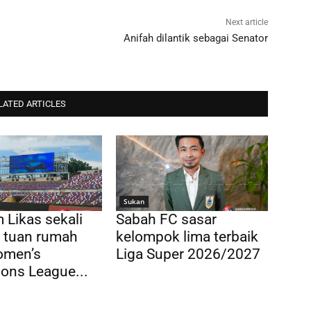
Next article
Anifah dilantik sebagai Senator
LATED ARTICLES
Sukan
 Likas sekali
Sabah FC sasar
di tuan rumah
kelompok lima terbaik
men’s
Liga Super 2026/2027
ons League...