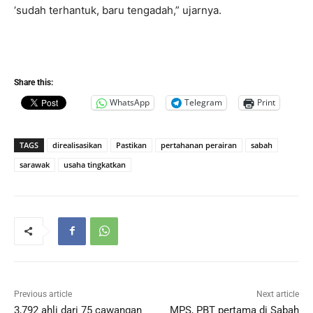
‘sudah terhantuk, baru tengadah,” ujarnya.
Share this:
WhatsApp
Telegram
Print
TAGS
direalisasikan
Pastikan
pertahanan perairan
sabah
sarawak
usaha tingkatkan
Previous article
Next article
3,792 ahli dari 75 cawangan
MPS, PBT pertama di Sabah