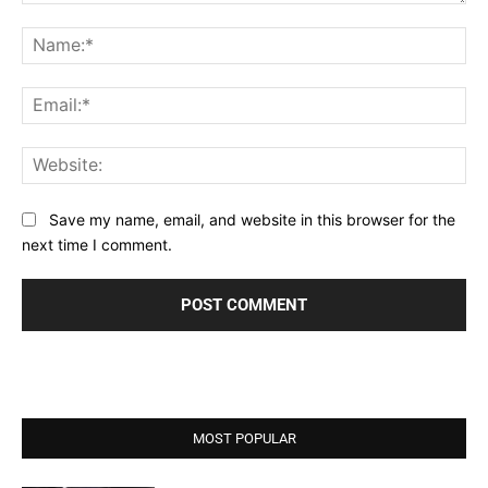
Comment:
Na
Ema
Web
Save my name, email, and website in this browser for the
next time I comment.
MOST POPULAR