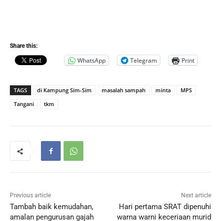
Share this:
WhatsApp
Telegram
Print
TAGS
di Kampung Sim-Sim
masalah sampah
minta
MPS
Tangani
tkm
Previous article
Next article
Tambah baik kemudahan,
Hari pertama SRAT dipenuhi
amalan pengurusan gajah
warna warni keceriaan murid