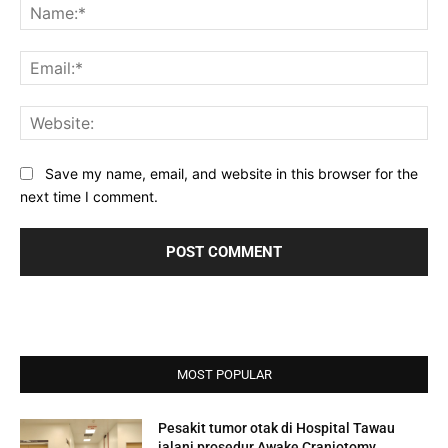
Na
Ema
Web
Save my name, email, and website in this browser for the
next time I comment.
MOST POPULAR
Pesakit tumor otak di Hospital Tawau
jalani prosedur Awake Craniotomy