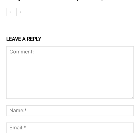
LEAVE A REPLY
Comment:
Na
Ema