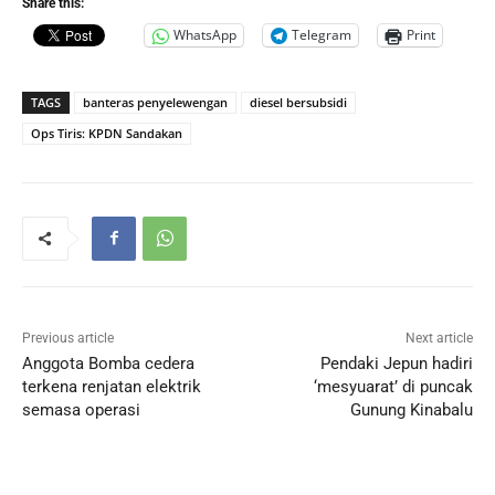
Share this:
WhatsApp
Telegram
Print
TAGS
banteras penyelewengan
diesel bersubsidi
Ops Tiris: KPDN Sandakan
Previous article
Next article
Anggota Bomba cedera
Pendaki Jepun hadiri
terkena renjatan elektrik
‘mesyuarat’ di puncak
semasa operasi
Gunung Kinabalu