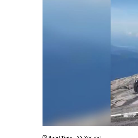
Read Time:
33 Second