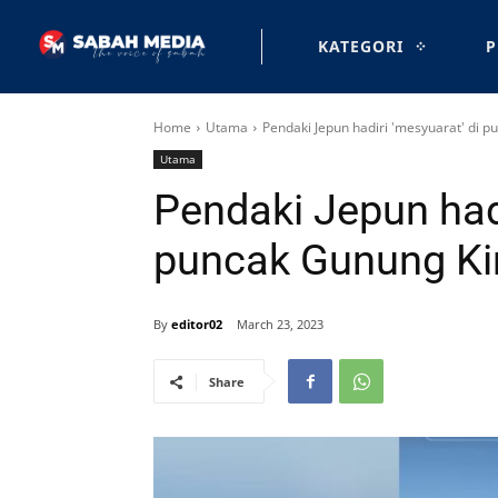
KATEGORI
P
Home
Utama
Pendaki Jepun hadiri 'mesyuarat' di 
Utama
Pendaki Jepun hadi
puncak Gunung Ki
By
editor02
March 23, 2023
Share