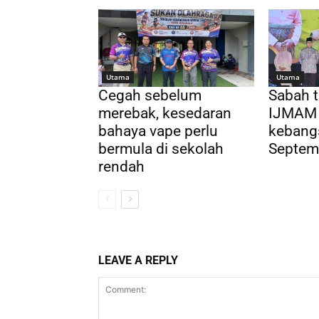
Utama
Utama
Cegah sebelum
Sabah 
merebak, kesedaran
IJMAM 
bahaya vape perlu
kebang
bermula di sekolah
Septemb
rendah
LEAVE A REPLY