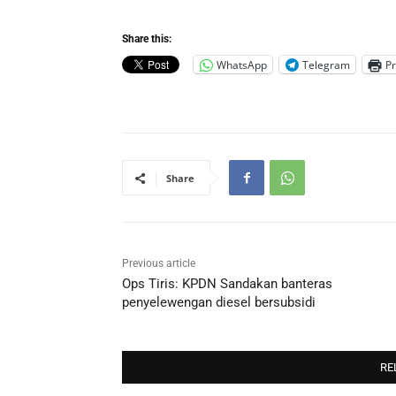
Share this:
WhatsApp
Telegram
Pr
Share
Previous article
Ops Tiris: KPDN Sandakan banteras
penyelewengan diesel bersubsidi
RE