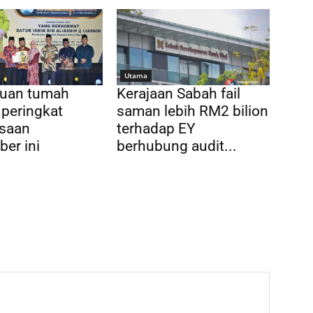
Utama
tuan tumah
Kerajaan Sabah fail
peringkat
saman lebih RM2 bilion
saan
terhadap EY
er ini
berhubung audit...