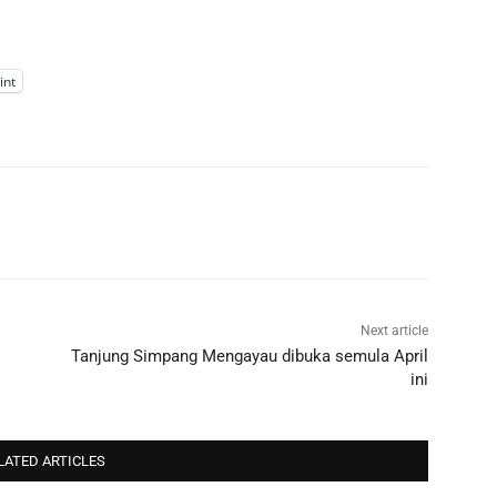
int
Next article
Tanjung Simpang Mengayau dibuka semula April
ini
LATED ARTICLES