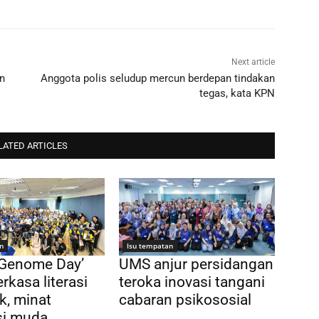
Next article
an
Anggota polis seludup mercun berdepan tindakan
tegas, kata KPN
LATED ARTICLES
n
Isu tempatan
 Genome Day’
UMS anjur persidangan
rkasa literasi
teroka inovasi tangani
k, minat
cabaran psikososial
si muda