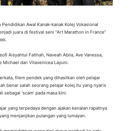
 Pendidikan Awal Kanak-kanak Kolej Vokasional
adi juara di festival seni “Art Marathon in France”
dek.
rsofi Aisyahtul Fatihah, Naveah Abila, Ave Vanessa,
e Michael dan Vitavenicea Layuni.
rkata, filem pendek yang dihasilkan oleh pelajar
h benar salah seorang pelajar kolej itu yang nyaris
i sebagai ‘scam’ pada masa kini.
ajar yang terpedaya dengan ajakan kenalan rapatnya
yang menjanjikan pulangan yang lumayan.
 memindahkan wang dari akaun peribadi ke satu