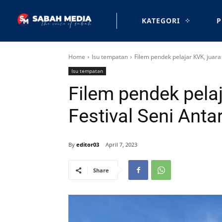
KATEGORI
P
Home
Isu tempatan
Filem pendek pelajar KVK, juara
Isu tempatan
Filem pendek pelaj
Festival Seni Ant
By
editor03
April 7, 2023
Share