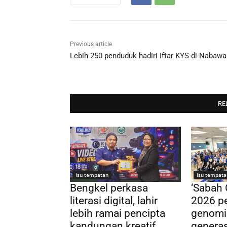
Previous article
Lebih 250 penduduk hadiri Iftar KYS di Nabaw
RE
Isu tempatan
Isu tempata
Bengkel perkasa
‘Sabah
literasi digital, lahir
2026 pe
lebih ramai pencipta
genomi
kandungan kreatif
genera