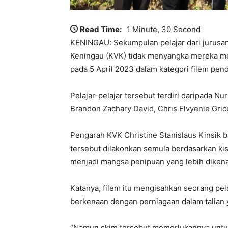
Read Time:
1 Minute, 30 Second
KENINGAU: Sekumpulan pelajar dari jurusan
Keningau (KVK) tidak menyangka mereka menj
pada 5 April 2023 dalam kategori filem pen
Pelajar-pelajar tersebut terdiri daripada Nu
Brandon Zachary David, Chris Elvyenie Gric
Pengarah KVK Christine Stanislaus Kinsik be
tersebut dilakonkan semula berdasarkan kisa
menjadi mangsa penipuan yang lebih dikenal
Katanya, filem itu mengisahkan seorang pel
berkenaan dengan perniagaan dalam talian 
“Namun skim tersebut memerlukannya untuk