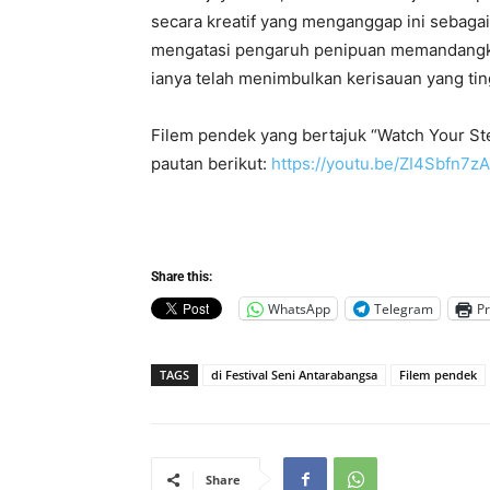
secara kreatif yang menganggap ini sebagai
mengatasi pengaruh penipuan memandangka
ianya telah menimbulkan kerisauan yang tin
Filem pendek yang bertajuk “Watch Your Ste
pautan berikut:
https://youtu.be/ZI4Sbfn7z
Share this:
WhatsApp
Telegram
Pr
TAGS
di Festival Seni Antarabangsa
Filem pendek
Share