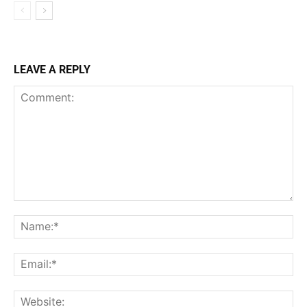
LEAVE A REPLY
Comment:
Na
Ema
Web