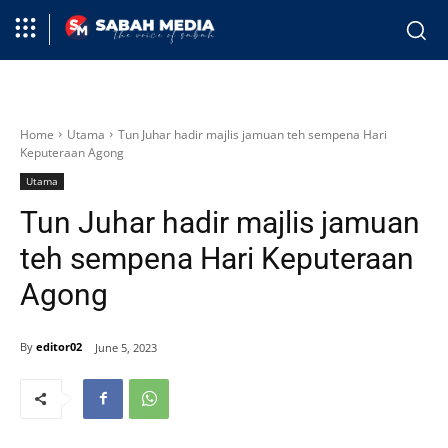
Home
Utama
Tun Juhar hadir majlis jamuan teh sempena Hari
Keputeraan Agong
Utama
Tun Juhar hadir majlis jamuan
teh sempena Hari Keputeraan
Agong
By
editor02
June 5, 2023