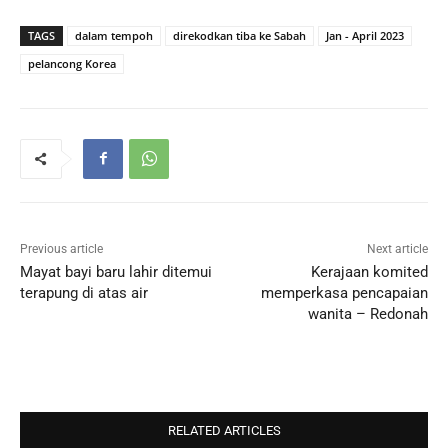
TAGS
dalam tempoh
direkodkan tiba ke Sabah
Jan - April 2023
pelancong Korea
Previous article
Next article
Mayat bayi baru lahir ditemui
Kerajaan komited
terapung di atas air
memperkasa pencapaian
wanita – Redonah
RELATED ARTICLES