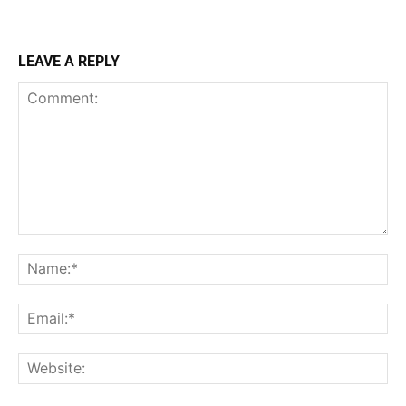
LEAVE A REPLY
Comment:
Na
Ema
Web