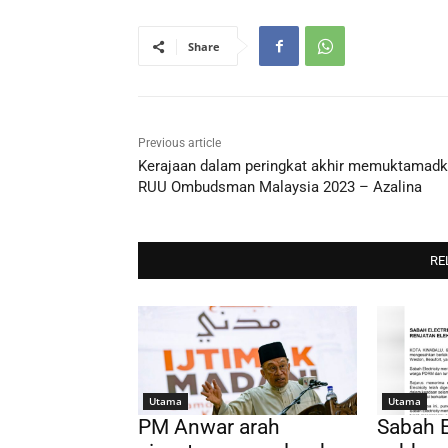
Share
Previous article
Kerajaan dalam peringkat akhir memuktamad
RUU Ombudsman Malaysia 2023 – Azalina
RE
Utama
Utama
PM Anwar arah
Sabah E