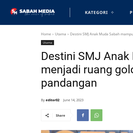
KATEGORI
P
Home
Utama
Destini SMJ Anak Muda Sabah mampu
Utama
Destini SMJ Ana
menjadi ruang go
pandangan
By
editor02
June 14, 2023
Share