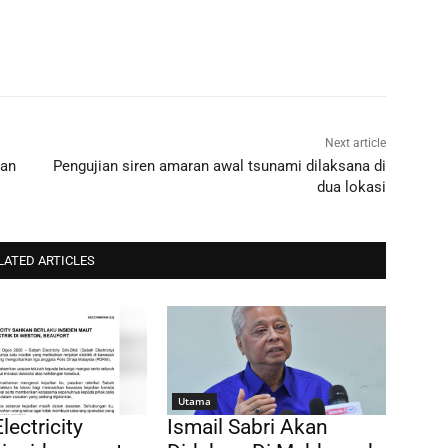
Next article
kan
Pengujian siren amaran awal tsunami dilaksana di
dua lokasi
LATED ARTICLES
Utama
lectricity
Ismail Sabri Akan