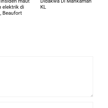
 insiden maut
Didakwa Di Mahkamah
 elektrik di
KL
 Beaufort
Name:*