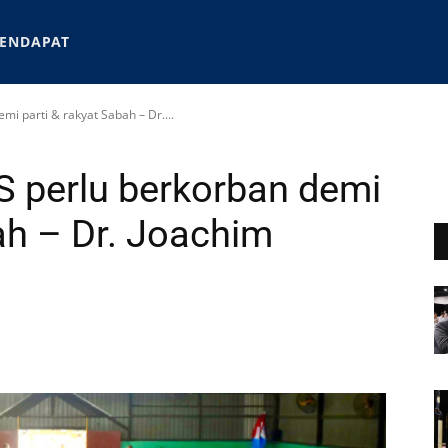
ENDAPAT
mi parti & rakyat Sabah – Dr....
S perlu berkorban demi
ah – Dr. Joachim