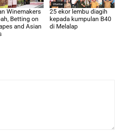
Utama
ian Winemakers
25 ekor lembu diagih
ah, Betting on
kepada kumpulan B40
apes and Asian
di Melalap
s