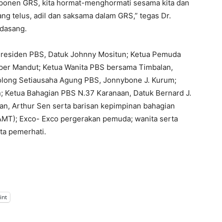
ponen GRS, kita hormat-menghormati sesama kita dan
g telus, adil dan saksama dalam GRS,” tegas Dr.
dasang.
b Presiden PBS, Datuk Johnny Mositun; Ketua Pemuda
per Mandut; Ketua Wanita PBS bersama Timbalan,
olong Setiausaha Agung PBS, Jonnybone J. Kurum;
; Ketua Bahagian PBS N.37 Karanaan, Datuk Bernard J.
an, Arthur Sen serta barisan kepimpinan bahagian
 (AMT); Exco- Exco pergerakan pemuda; wanita serta
ta pemerhati.
int