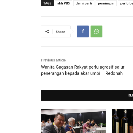
TAGS
ahli PBS
demi parti
pemimpin
perlu b
Share
Previous article
Wanita Gagasan Rakyat perlu agresif salur
penerangan kepada akar umbi – Redonah
RE