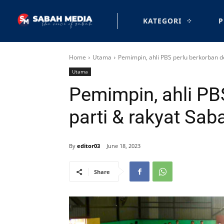
KATEGORI
P
Home
Utama
Pemimpin, ahli PBS perlu berkorban de
Utama
Pemimpin, ahli PB
parti & rakyat Sab
By
editor03
June 18, 2023
Share