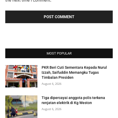
the next time I comment.
*
i
t
e
:
MOST POPULAR
PKR Beri Cuti Sementara Kepada Nurul
Izzah, Saifuddin Memangku Tugas
Timbalan Presiden
August 6, 2026
Tiga dipercayai anggota polis terkena
renjatan elektrik di Kg Weston
August 6, 2026