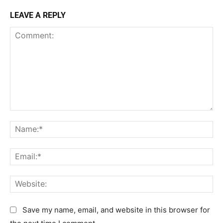
LEAVE A REPLY
C
N
o
a
m
m
E
m
e
m
e
:
a
n
W
*
i
t
e
l
:
b
Save my name, email, and website in this browser for
:
s