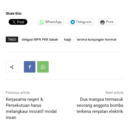
Share this:
WhatsApp
Telegram
Print
TAGS
deligasi MPN PKR Sabah
hajiji
terima kunjungan hormat
Previous article
Next article
Kerjasama negeri &
Dua mangsa termasuk
Persekutuan harus
seorang anggota bomba
melangkaui inisiatif modal
terkena renjatan elektrik
insan