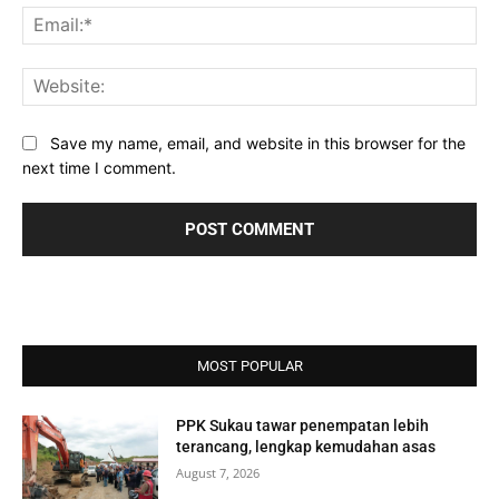
Ema
Web
Save my name, email, and website in this browser for the
next time I comment.
MOST POPULAR
PPK Sukau tawar penempatan lebih
terancang, lengkap kemudahan asas
August 7, 2026