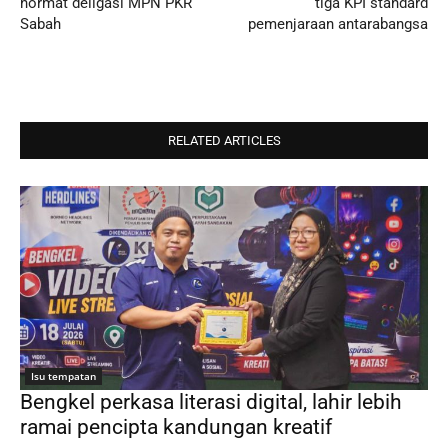
hormat deligasi MPN PKR
tiga KPI standard
Sabah
pemenjaraan antarabangsa
RELATED ARTICLES
Isu tempatan
Bengkel perkasa literasi digital, lahir lebih
ramai pencipta kandungan kreatif