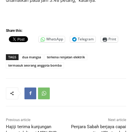
ditamatkan pada jam 3.48 petang,” katanya.
Share this:
WhatsApp
Telegram
Print
TAGS
dua mangsa
terkena renjatan elektrik
termasuk seorang anggota bomba
Previous article
Next article
Hajiji terima kunjungan
Penjara Sabah berjaya capai