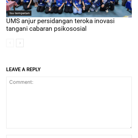
Isu tempatan
UMS anjur persidangan teroka inovasi
tangani cabaran psikososial
LEAVE A REPLY
Comment:
Na