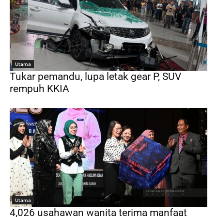
Utama
Tukar pemandu, lupa letak gear P, SUV
rempuh KKIA
Utama
4,026 usahawan wanita terima manfaat