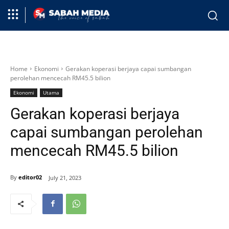
Home
Ekonomi
Gerakan koperasi berjaya capai sumbangan
perolehan mencecah RM45.5 bilion
Ekonomi
Utama
Gerakan koperasi berjaya
capai sumbangan perolehan
mencecah RM45.5 bilion
By
editor02
July 21, 2023