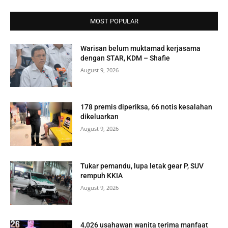
MOST POPULAR
Warisan belum muktamad kerjasama
dengan STAR, KDM – Shafie
August 9, 2026
178 premis diperiksa, 66 notis kesalahan
dikeluarkan
August 9, 2026
Tukar pemandu, lupa letak gear P, SUV
rempuh KKIA
August 9, 2026
4,026 usahawan wanita terima manfaat