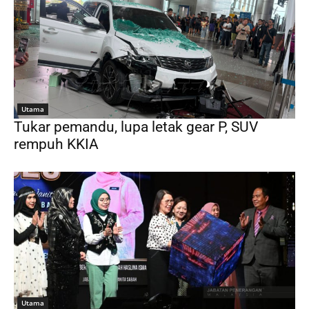
Utama
Tukar pemandu, lupa letak gear P, SUV
rempuh KKIA
Utama