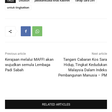
TAGS
Ditubuh
Jawatankuasa khas Kabinet
Tahap Sara Diri
untuk tingkatkan
Previous article
Next article
Kerajaan melalui MAFFI akan
Tangani Cabaran Kos Sara
wujudkan semula Lembaga
Hidup, Tingkat Kedudukan
Padi Sabah
Malaysia Dalam Indeks
Pembangunan Manusia – PM
RELATED ARTICLES