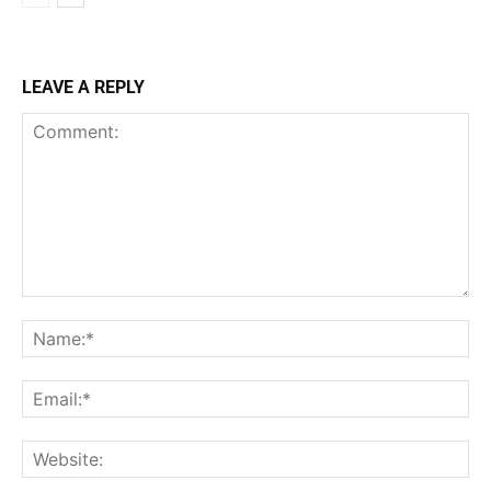
LEAVE A REPLY
Comment:
Na
Ema
Web