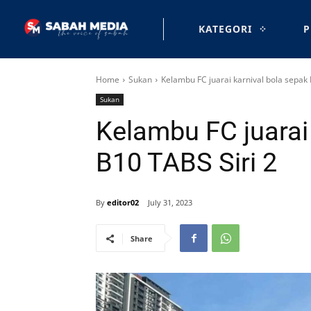
KATEGORI
P
Home
Sukan
Kelambu FC juarai karnival bola sepak 
Sukan
Kelambu FC juarai
B10 TABS Siri 2
By
editor02
July 31, 2023
Share