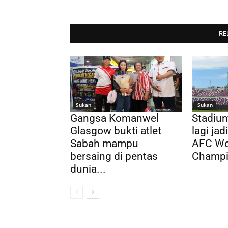
RE
Sukan
Sukan
Gangsa Komanwel
Stadium
Glasgow bukti atlet
lagi ja
Sabah mampu
AFC Wo
bersaing di pentas
Champi
dunia...