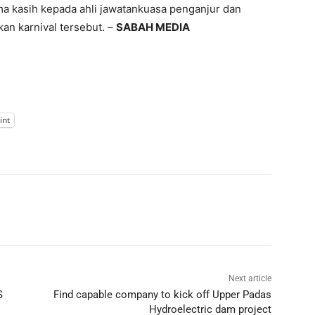
a kasih kepada ahli jawatankuasa penganjur dan
an karnival tersebut. –
SABAH MEDIA
int
Next article
S
Find capable company to kick off Upper Padas
Hydroelectric dam project