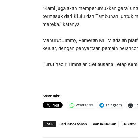
“Kami juga akan memperuntukkan gerai unt
termasuk dari Kiulu dan Tambunan, untuk
mereka,” katanya.
Menurut Jimmy, Pameran MITM adalah pla
keluar, dengan penyertaan pemain pelanco
Turut hadir Timbalan Setiausaha Tetap Kem
Share this:
WhatsApp
Telegram
Pr
TAGS
Beri kuasa Sabah
dan keluarkan
Luluskan