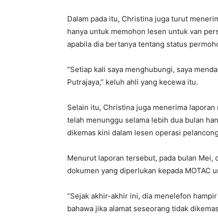
Dalam pada itu, Christina juga turut mene
hanya untuk memohon lesen untuk van pers
apabila dia bertanya tentang status permo
“Setiap kali saya menghubungi, saya menda
Putrajaya,” keluh ahli yang kecewa itu.
Selain itu, Christina juga menerima lapor
telah menunggu selama lebih dua bulan han
dikemas kini dalam lesen operasi pelancon
Menurut laporan tersebut, pada bulan Mei,
dokumen yang diperlukan kepada MOTAC unt
“Sejak akhir-akhir ini, dia menelefon hampir 
bahawa jika alamat seseorang tidak dikema