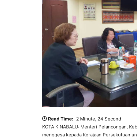
Read Time:
2 Minute, 24 Second
KOTA KINABALU: Menteri Pelancongan, Kebu
menggesa kepada Kerajaan Persekutuan un