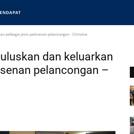
ENDAPAT
an pelbagai jenis pelesenan pelancongan - Christina
luluskan dan keluarkan
lesenan pelancongan –