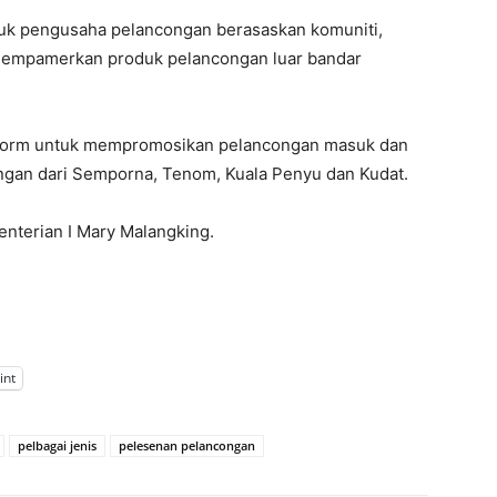
uk pengusaha pelancongan berasaskan komuniti,
 mempamerkan produk pelancongan luar bandar
tform untuk mempromosikan pelancongan masuk dan
ngan dari Semporna, Tenom, Kuala Penyu dan Kudat.
enterian I Mary Malangking.
int
pelbagai jenis
pelesenan pelancongan