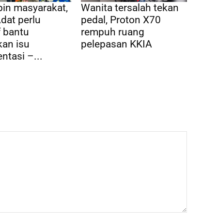
in masyarakat,
Wanita tersalah tekan
dat perlu
pedal, Proton X70
f bantu
rempuh ruang
kan isu
pelepasan KKIA
tasi –...