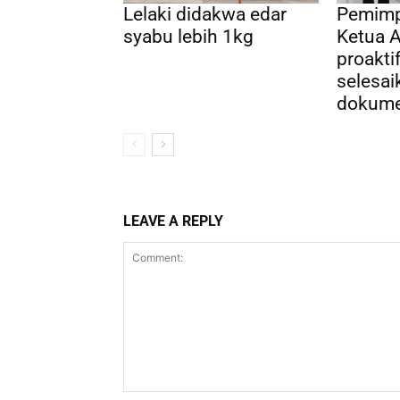
Lelaki didakwa edar
Pemimp
syabu lebih 1kg
Ketua A
proakti
selesai
dokumen
LEAVE A REPLY