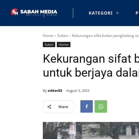
KATEGORI
P
Home
Sukan
Kekurangan sifat bukan penghalang un
Sukan
Utama
Kekurangan sifat
untuk berjaya dal
By
editor03
August 3, 2023
Share