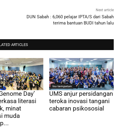
Next article
DUN Sabah : 6,060 pelajar IPTA/S dari Sabah
terima bantuan BUDI tahun lalu
LATED ARTICLES
n
Isu tempatan
 Genome Day’
UMS anjur persidangan
rkasa literasi
teroka inovasi tangani
k, minat
cabaran psikososial
si muda
p...