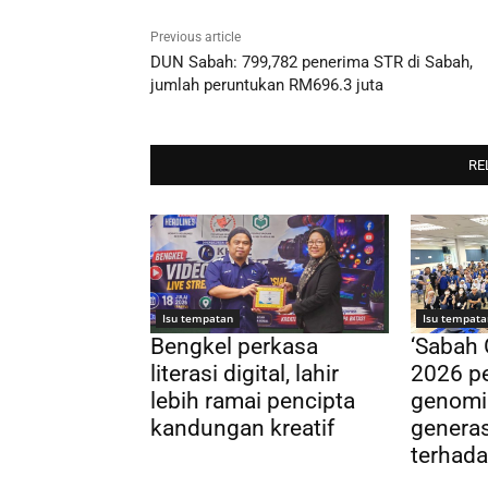
Previous article
DUN Sabah: 799,782 penerima STR di Sabah,
jumlah peruntukan RM696.3 juta
RE
Isu tempatan
Isu tempata
Bengkel perkasa
‘Sabah
literasi digital, lahir
2026 pe
lebih ramai pencipta
genomi
kandungan kreatif
genera
terhada