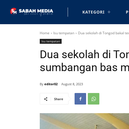
KATEGORI
P
Home
Isu tempatan
Dua sekolah di Tongod bakal t
Isu tempatan
Dua sekolah di To
sumbangan bas m
By
editor02
August 8, 2023
Share