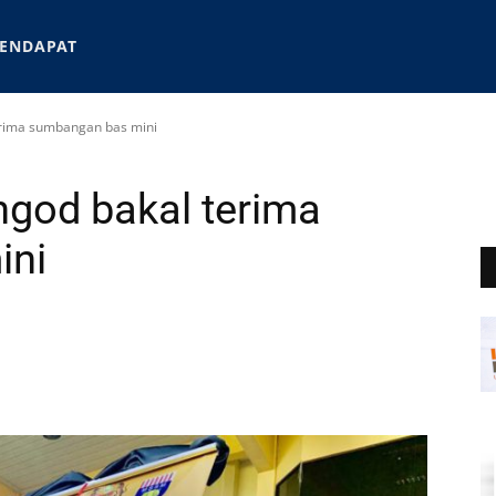
ENDAPAT
erima sumbangan bas mini
ngod bakal terima
ini