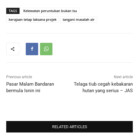
TAGS
Kelewatan peruntukan bukan isu
kerajaan tetap laksana projek
tangani masalah air
Previous article
Next article
Pasar Malam Bandaran
Telaga tiub cegah kebakaran
bermula Isnin ini
hutan yang serius – JAS
RELATED ARTICLES