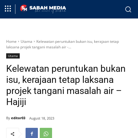
Home
Utama
Kelewatan peruntukan bukan isu, kerajaan tetap
laksana projek tangani masalah air -...
Utama
Kelewatan peruntukan bukan
isu, kerajaan tetap laksana
projek tangani masalah air –
Hajiji
By
editor03
August 18, 2023