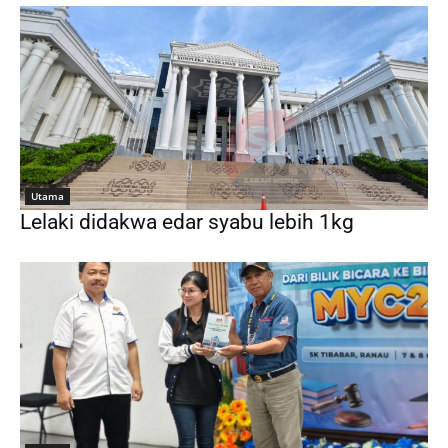
Utama
Lelaki didakwa edar syabu lebih 1kg