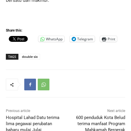
bersatu dan makmur.
Share this:
WhatsApp
Telegram
Print
TAGS
double six
Previous article
Next article
Hospital Lahad Datu terima
600 penduduk Kota Belud
lima pegawai perubatan
terima manfaat Program
baharu mulai Julai
Mahkamah Bergerak