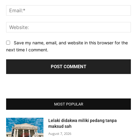
Ema
Web
Save my name, email, and website in this browser for the
next time I comment.
MOST POPULAR
Lelaki didakwa miliki pedang tanpa
maksud sah
August 7, 2026