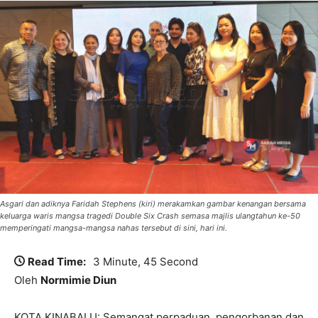
Asgari dan adiknya Faridah Stephens (kiri) merakamkan gambar kenangan bersama
keluarga waris mangsa tragedi Double Six Crash semasa majlis ulangtahun ke-50
memperingati mangsa-mangsa nahas tersebut di sini, hari ini.
Read Time:
3 Minute, 45 Second
Oleh
Normimie Diun
KOTA KINABALU: Semangat perpaduan, pengorbanan dan