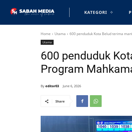
KATEGORI
P
Home
Utama
600 penduduk Kota Belud terima ma
Utama
600 penduduk Kot
Program Mahkama
By
editor03
June 6, 2026
Share