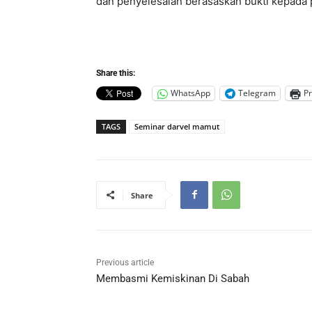
dan penyelesaian berasaskan bukti kepada p
Share this:
WhatsApp
Telegram
Pr
TAGS
Seminar darvel mamut
Share
Previous article
Membasmi Kemiskinan Di Sabah