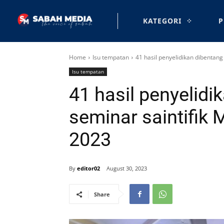
KATEGORI
P
Home
Isu tempatan
41 hasil penyelidikan dibentan
Isu tempatan
41 hasil penyelid
seminar saintifik
2023
By
editor02
August 30, 2023
Share