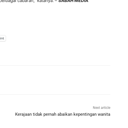
elbagai cabaran,” katanya. –
SABAH MEDIA
int
Next article
Kerajaan tidak pernah abaikan kepentingan wanita