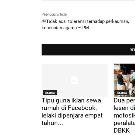
Previous article
￼Tidak ada toleransi terhadap perkauman,
kebencian agama – PM
RE
Utama
Utama
Tipu guna iklan sewa
Dua pen
rumah di Facebook,
lesen 
lelaki dipenjara empat
motosik
tahun...
peralata
DBKK