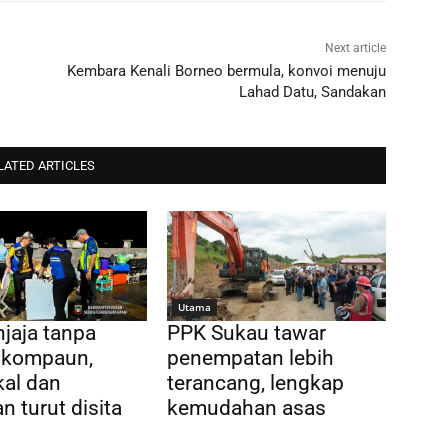
Next article
Kembara Kenali Borneo bermula, konvoi menuju
Lahad Datu, Sandakan
LATED ARTICLES
Utama
jaja tanpa
PPK Sukau tawar
dikompaun,
penempatan lebih
al dan
terancang, lengkap
n turut disita
kemudahan asas