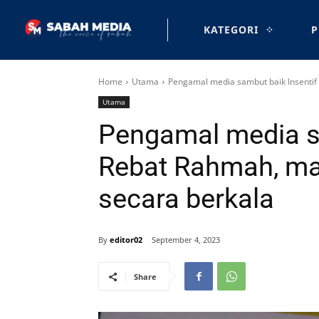
KATEGORI
P
Home
Utama
Pengamal media sambut baik Insentif
Utama
Pengamal media sa
Rebat Rahmah, ma
secara berkala
By
editor02
September 4, 2023
Share