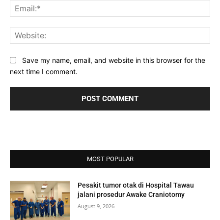
Ema
Web
Save my name, email, and website in this browser for the
next time I comment.
MOST POPULAR
Pesakit tumor otak di Hospital Tawau
jalani prosedur Awake Craniotomy
August 9, 2026