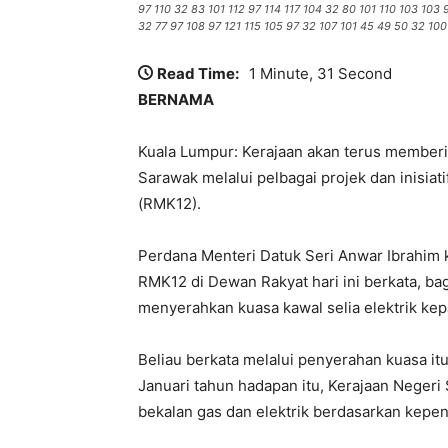
97 110 32 83 101 112 97 114 117 104 32 80 101 110 103 103
32 77 97 108 97 121 115 105 97 32 107 101 45 49 50 32 100
Read Time:
1 Minute, 31 Second
BERNAMA
Kuala Lumpur: Kerajaan akan terus membe
Sarawak melalui pelbagai projek dan inisia
(RMK12).
Perdana Menteri Datuk Seri Anwar Ibrahim
RMK12 di Dewan Rakyat hari ini berkata, b
menyerahkan kuasa kawal selia elektrik kep
Beliau berkata melalui penyerahan kuasa i
Januari tahun hadapan itu, Kerajaan Neger
bekalan gas dan elektrik berdasarkan kepen