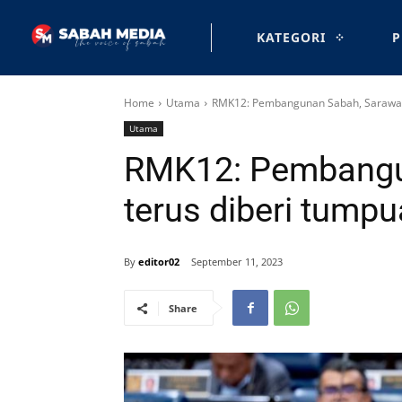
KATEGORI
P
Home
Utama
RMK12: Pembangunan Sabah, Sarawak 
Utama
RMK12: Pembangu
terus diberi tump
By
editor02
September 11, 2023
Share