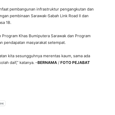
nfaat pembangunan infrastruktur pengangkutan dan
engan pembinaan Sarawak-Sabah Link Road II dan
sa 1B.
an Program Khas Bumiputera Sarawak dan Program
an pendapatan masyarakat setempat.
tan kita sesungguhnya merentas kaum, sama ada
ah daif,” katanya. –
BERNAMA
/
FOTO PEJABAT
int