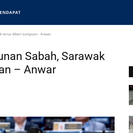
ENDAPAT
terus diberi tumpuan - Anwar
nan Sabah, Sarawak
uan – Anwar