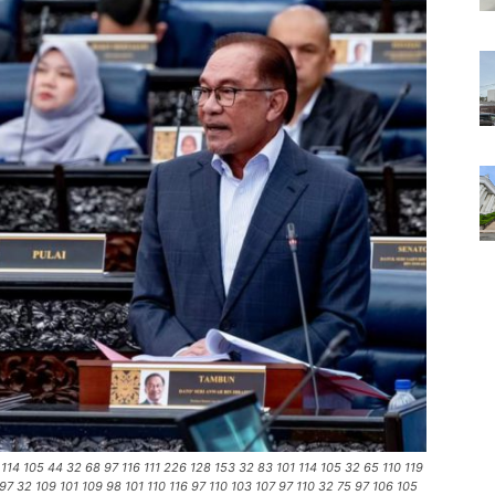
 114 105 44 32 68 97 116 111 226 128 153 32 83 101 114 105 32 65 110 119
97 32 109 101 109 98 101 110 116 97 110 103 107 97 110 32 75 97 106 105