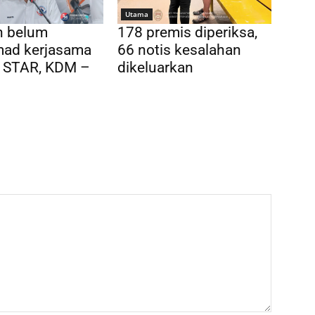
Utama
n belum
178 premis diperiksa,
ad kerjasama
66 notis kesalahan
 STAR, KDM –
dikeluarkan