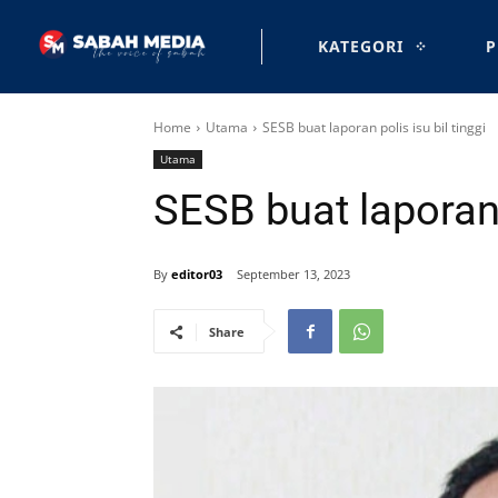
KATEGORI
P
Home
Utama
SESB buat laporan polis isu bil tinggi
Utama
SESB buat laporan p
By
editor03
September 13, 2023
Share