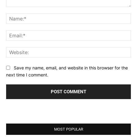
Comment:
Na
Ema
Web
Save my name, email, and website in this browser for the
next time I comment.
MOST POPULAR