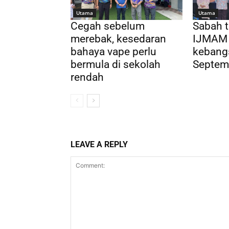
Utama
Utama
Cegah sebelum
Sabah 
merebak, kesedaran
IJMAM 
bahaya vape perlu
kebang
bermula di sekolah
Septemb
rendah
LEAVE A REPLY