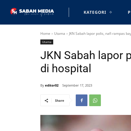
KATEGORI
P
Home
Utama
JKN Sabah lapor polis, nafi rampas bayi
Utama
JKN Sabah lapor po
di hospital
By
editor02
September 17, 2023
Share