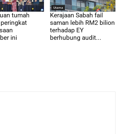
Utama
tuan tumah
Kerajaan Sabah fail
peringkat
saman lebih RM2 bilion
saan
terhadap EY
er ini
berhubung audit...